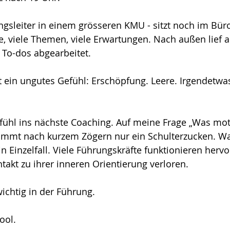
ngsleiter in einem grösseren KMU - sitzt noch im Büro
e, viele Themen, viele Erwartungen. Nach außen lief al
e To-dos abgearbeitet.
 ein ungutes Gefühl: Erschöpfung. Leere. Irgendetwas
ühl ins nächste Coaching. Auf meine Frage „Was moti
kommt nach kurzem Zögern nur ein Schulterzucken. Wa
ein Einzelfall. Viele Führungskräfte funktionieren herv
akt zu ihrer inneren Orientierung verloren.
ichtig in der Führung.
ool.