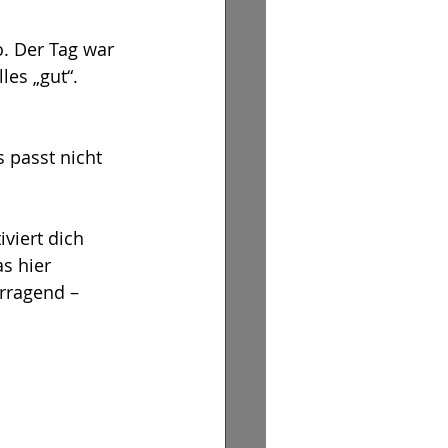
. Der Tag war 
les „gut“. 
 passt nicht 
viert dich 
s hier 
orragend – 