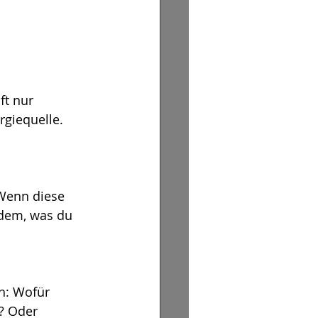
ft nur 
rgiequelle. 
Wenn diese 
 dem, was du 
h: Wofür 
? Oder 