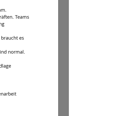
am.
räften. Teams 
ng 
 braucht es 
ind normal. 
dlage 
narbeit 