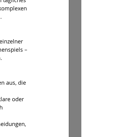
 komplexen 
. 
einzelner 
enspiels – 
.
n aus, die 
lare oder 
h 
heidungen, 