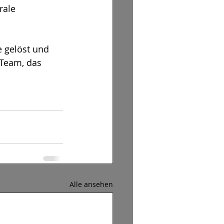
rale 
e gelöst und 
 Team, das 
Alle ansehen