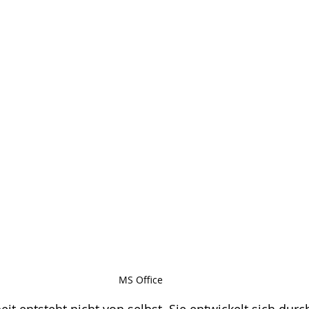
MS Office
 entsteht nicht von selbst. Sie entwickelt sich durch