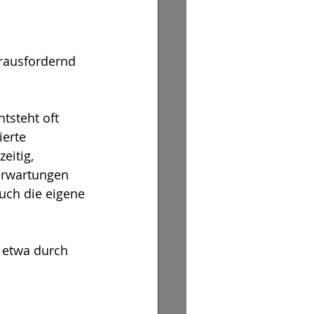
rausfordernd 
tsteht oft 
erte 
eitig, 
Erwartungen 
uch die eigene 
 etwa durch 