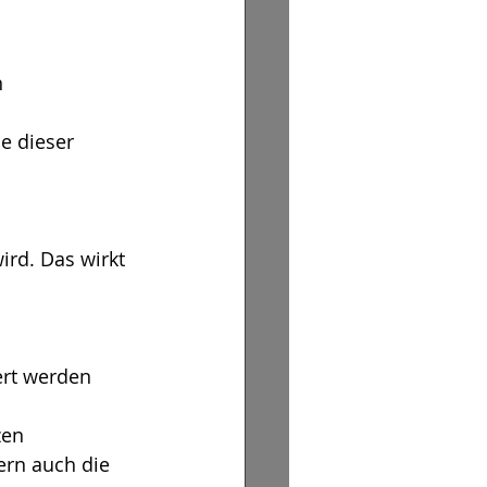
n
e dieser 
rd. Das wirkt 
ert werden
zen
ern auch die 