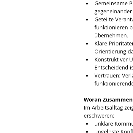
Gemeinsame Pro
gegeneinander 
Geteilte Verant
funktionieren 
übernehmen.
Klare Priorität
Orientierung da
Konstruktiver 
Entscheidend is
Vertrauen: Verl
funktionierend
Woran Zusammenar
Im Arbeitsalltag z
erschweren:
unklare Kommun
ungelöste Konfl