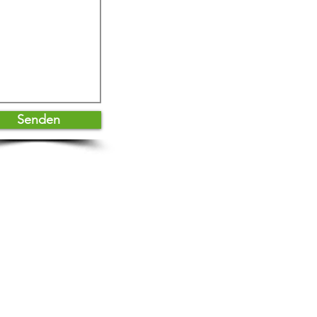
Senden
A
GB
Impressum
Datenschutz
zzelli, CH - Zürich