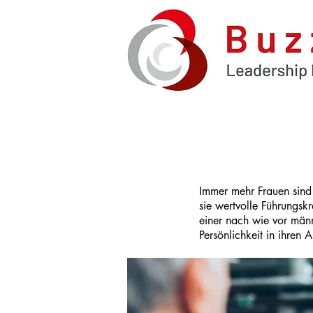
g
P
e
r
s
ö
n
l
i
c
h
e
s
E
n
t
w
i
c
k
l
u
n
g
s
c
o
a
c
h
i
n
Immer mehr Frauen sind
sie wertvolle Führungskr
einer nach wie vor männ
Persönlichkeit in ihren A