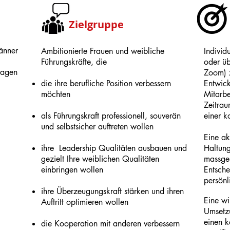
Zielgruppe
änner
Ambitionierte Frauen und weibliche
Individ
Führungskräfte, die
oder
üb
nagen
Zoom) z
die ihre berufliche Position verbessern
Entwick
möchten
Mitarbe
Zeitrau
als Führungskraft professionell, souverän
einer k
und selbstsicher auftreten wollen
Eine ak
ihre Leadership Qualitäten ausbauen und
Haltung
gezielt Ihre weiblichen Qualitäten
massge
einbringen wollen
Entsche
persönl
ihre Überzeugungskraft stärken und ihren
Eine wi
Auftritt optimieren wollen
Umsetzu
einen k
die Kooperation mit anderen verbessern