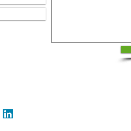
lli@buzzelli.eu
8 17 02
© 2026 Claudia Bu