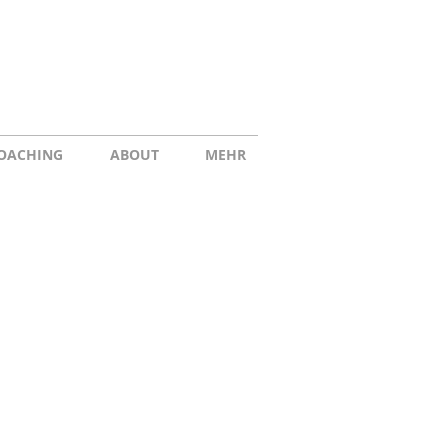
OACHING
ABOUT
MEHR
i@buzzelli.eu
17 02