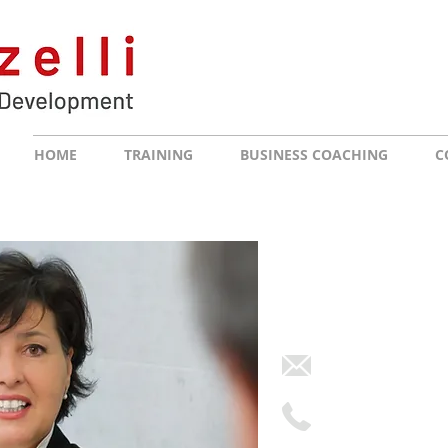
HOME
TRAINING
BUSINESS COACHING
C
Ich freue mich,
von Ihnen zu hören.
claudia.buzzell
+ 41 78 738 