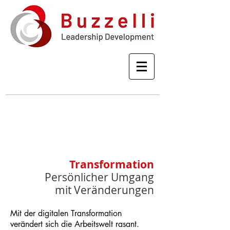
g
P
e
r
s
ö
n
l
i
c
h
e
s
E
n
t
w
i
c
k
l
u
n
g
s
c
o
a
c
h
i
n
Transformation
Persönlicher Umgang
mit Veränderungen
Mit der digitalen Transformation
verändert sich die Arbeitswelt rasant.