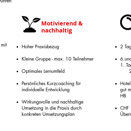
führen
Motivierend &
nachhaltig
 mit
Hoher Praxisbezug
2 Ta
Kleine Gruppe - max. 10 Teilnehmer
6.un
1. T
Optimales Lernumfeld
Persönliches Kurzcoaching für
Hotel
individuelle Entwicklung
gut m
HB
W
irkungsvolle und nachhaltige
Umsetzung in die Praxis durch
CHF 1
konkreten Umsetzungsplan
Über