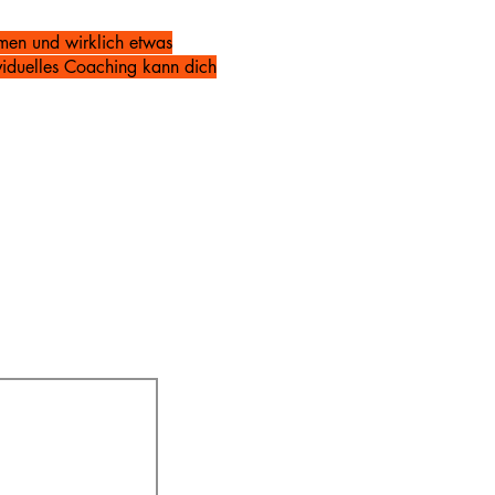
men und wirklich etwas
ividuelles Coaching kann dich