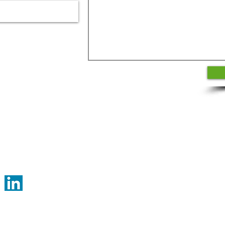
lli@buzzelli.eu
8 17 02
© 2026 Claudia Bu