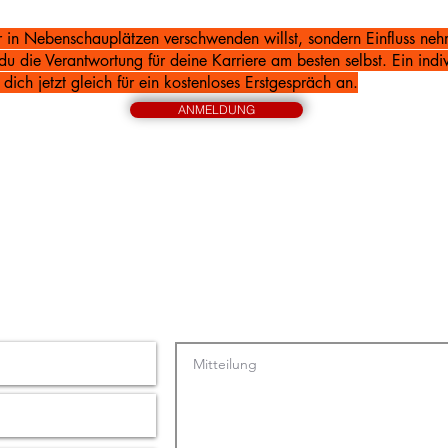
 in Nebenschauplätzen verschwenden willst, sondern Einfluss neh
u die Verantwortung für deine Karriere am besten selbst. Ein ind
dich jetzt gleich für ein kostenloses Erstgespräch an.
ANMELDUNG
t