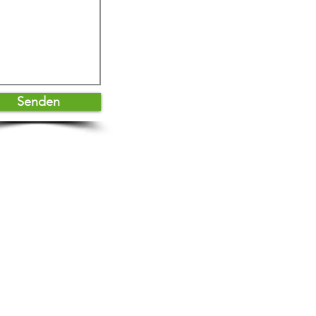
Senden
A
GB
Impressum
Datenschutz
zzelli, CH - Zürich