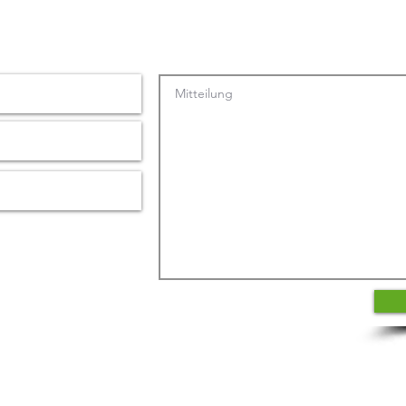
bei der Führung
Karr
t