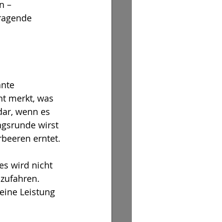
n – 
rragende 
ante 
ht merkt, was 
dar, wenn es 
ngsrunde wirst 
rbeeren erntet.
es wird nicht 
zufahren. 
eine Leistung 