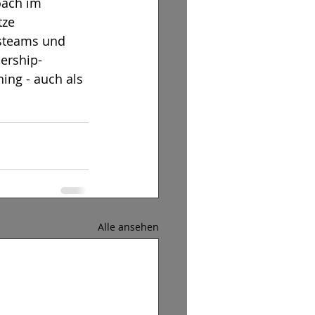
oach im 
tze 
steams und 
ership-
ing - auch als 
Alle ansehen