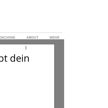
OACHING
ABOUT
MEHR
bt dein