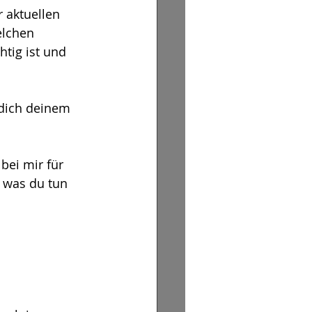
r aktuellen 
elchen 
tig ist und 
 dich deinem 
bei mir für 
, was du tun 